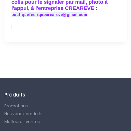
colis pour le signaler par mail, photo à
l'appui, à l'entreprise CREAREVE :
boutiquefeeriquecreareve@gmail.com
Suivez-nous
Produits
Promotions
Nouveaux produits
Meilleures ventes